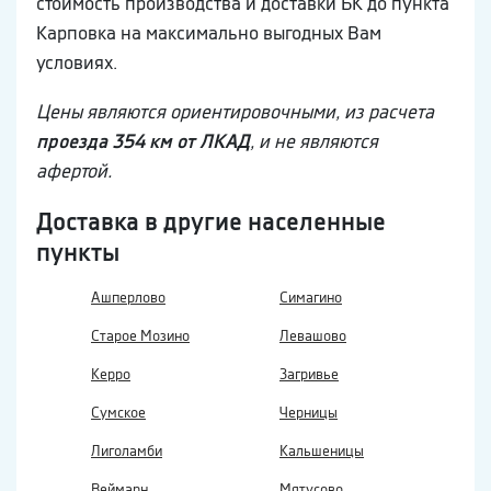
стоимость производства и доставки БК до пункта
Карповка на максимально выгодных Вам
условиях.
Цены являются ориентировочными, из расчета
проезда 354 км от ЛКАД
, и не являются
афертой.
Доставка в другие населенные
пункты
Ашперлово
Симагино
Старое Мозино
Левашово
Керро
Загривье
Сумское
Черницы
Лиголамби
Кальшеницы
Веймарн
Мятусово