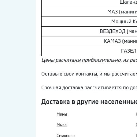
Шaлaн
МAЗ (манип
Мощный К
ВEЗДEХОД (ман
КAМAЗ (мани
ГAЗEЛ
Цены расчитаны приблизительно, из ра
Оставьте свои контакты, и мы рассчита
Срочная доставка рассчитывается по д
Доставка в другие населенны
Мины
Мыза
Смирново