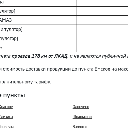
да
улятор)
AМAЗ
ипулятор)
пулятор)
Ь
счета
проезда 178 км от ЛКАД
, и не являются публичной 
ем стоимость доставки продукции до пункта Емское на мак
ополнительному тарифу.
е пункты
Красное
Олончено
Слизиха
Шпаньково
Горелуха
Валдость