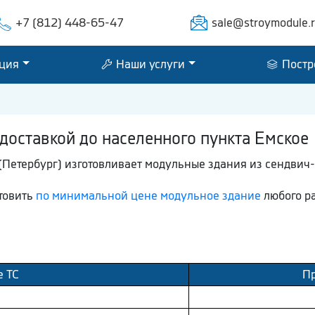
+7 (812) 448-65-47
sale@stroymodule.
ция
Наши услуги
Постр
доставкой до населенного пункта Емское
Петербург) изготовливает модульные здания из сендвич
отовить
по минимальной цене модульное здание
любого ра
е ТС
Пр