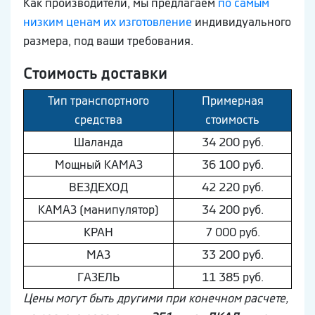
Как производители, мы предлагаем
по самым
низким ценам их изготовление
индивидуального
размера, под ваши требования.
Стоимость доставки
Тип транспортного
Примерная
средства
стоимость
Шaлaнда
34 200 руб.
Мощный КAМAЗ
36 100 руб.
ВEЗДEХОД
42 220 руб.
КAМAЗ (манипулятор)
34 200 руб.
КРАН
7 000 руб.
МAЗ
33 200 руб.
ГAЗEЛЬ
11 385 руб.
Цены могут быть другими при конечном расчете,